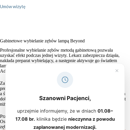
Umów wizytę
Gabinetowe wybielanie zębów lampą Beyond
Profesjonalne wybielanie zębów metodą gabinetową pozwala
uzyskać efekt podczas jednej wizyty. Lekarz zabezpiecza dziąsła,
nakłada preparat wybielający, a następnie aktywuje go światłem
lampy. W Trio-Dent stosujemy między innymi lampę Beyond
×
Advanced oraz lampę Beyond Polus.
Zabieg trwa zwykle od 30 do 60 minut. Podczas wybielania
preparat działa na przebarwienia znajdujące się w strukturach zęba,
a światło lampy wspiera proces ich rozjaśniania. Metoda gabinetowa
Szanowni Pacjenci,
dobrze sprawdza się u pacjentów, którzy chcą uzyskać szybszy efekt
niż przy wybielaniu nakładkowym.
uprzejmie informujemy, że w dniach
01.08–
Przed zabiegiem lekarz omawia możliwy zakres rozjaśnienia.
17.08 br.
klinika będzie
nieczynna z powodu
Ostateczny kolor zależy od budowy szkliwa, wyjściowego odcienia
zaplanowanej modernizacji.
zębów i rodzaju przebarwień.