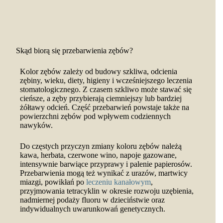
Skąd biorą się przebarwienia zębów?
Kolor zębów zależy od budowy szkliwa, odcienia
zębiny, wieku, diety, higieny i wcześniejszego leczenia
stomatologicznego. Z czasem szkliwo może stawać się
cieńsze, a zęby przybierają ciemniejszy lub bardziej
żółtawy odcień. Część przebarwień powstaje także na
powierzchni zębów pod wpływem codziennych
nawyków.
Do częstych przyczyn zmiany koloru zębów należą
kawa, herbata, czerwone wino, napoje gazowane,
intensywnie barwiące przyprawy i palenie papierosów.
Przebarwienia mogą też wynikać z urazów, martwicy
miazgi, powikłań po
leczeniu kanałowym
,
przyjmowania tetracyklin w okresie rozwoju uzębienia,
nadmiernej podaży fluoru w dzieciństwie oraz
indywidualnych uwarunkowań genetycznych.