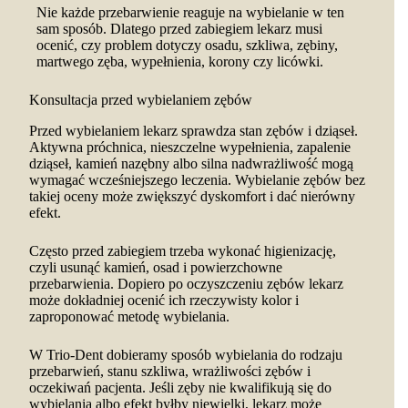
Nie każde przebarwienie reaguje na wybielanie w ten
sam sposób. Dlatego przed zabiegiem lekarz musi
ocenić, czy problem dotyczy osadu, szkliwa, zębiny,
martwego zęba, wypełnienia, korony czy licówki.
Konsultacja przed wybielaniem zębów
Przed wybielaniem lekarz sprawdza stan zębów i dziąseł.
Aktywna próchnica, nieszczelne wypełnienia, zapalenie
dziąseł, kamień nazębny albo silna nadwrażliwość mogą
wymagać wcześniejszego leczenia. Wybielanie zębów bez
takiej oceny może zwiększyć dyskomfort i dać nierówny
efekt.
Często przed zabiegiem trzeba wykonać higienizację,
czyli usunąć kamień, osad i powierzchowne
przebarwienia. Dopiero po oczyszczeniu zębów lekarz
może dokładniej ocenić ich rzeczywisty kolor i
zaproponować metodę wybielania.
W Trio-Dent dobieramy sposób wybielania do rodzaju
przebarwień, stanu szkliwa, wrażliwości zębów i
oczekiwań pacjenta. Jeśli zęby nie kwalifikują się do
wybielania albo efekt byłby niewielki, lekarz może