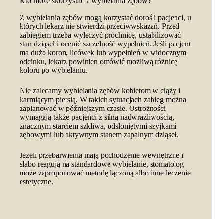
Kto może skorzystać z wybielania zębów?
Z wybielania zębów mogą korzystać dorośli pacjenci, u
których lekarz nie stwierdzi przeciwwskazań. Przed
zabiegiem trzeba wyleczyć próchnicę, ustabilizować
stan dziąseł i ocenić szczelność wypełnień. Jeśli pacjent
ma dużo koron, licówek lub wypełnień w widocznym
odcinku, lekarz powinien omówić możliwą różnicę
koloru po wybielaniu.
Nie zalecamy wybielania zębów kobietom w ciąży i
karmiącym piersią. W takich sytuacjach zabieg można
zaplanować w późniejszym czasie. Ostrożności
wymagają także pacjenci z silną nadwrażliwością,
znacznym starciem szkliwa, odsłoniętymi szyjkami
zębowymi lub aktywnym stanem zapalnym dziąseł.
Jeżeli przebarwienia mają pochodzenie wewnętrzne i
słabo reagują na standardowe wybielanie, stomatolog
może zaproponować metodę łączoną albo inne leczenie
estetyczne.