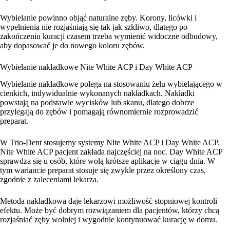
Wybielanie powinno objąć naturalne zęby. Korony, licówki i
wypełnienia nie rozjaśniają się tak jak szkliwo, dlatego po
zakończeniu kuracji czasem trzeba wymienić widoczne odbudowy,
aby dopasować je do nowego koloru zębów.
Wybielanie nakładkowe Nite White ACP i Day White ACP
Wybielanie nakładkowe polega na stosowaniu żelu wybielającego w
cienkich, indywidualnie wykonanych nakładkach. Nakładki
powstają na podstawie wycisków lub skanu, dlatego dobrze
przylegają do zębów i pomagają równomiernie rozprowadzić
preparat.
W Trio-Dent stosujemy systemy Nite White ACP i Day White ACP.
Nite White ACP pacjent zakłada najczęściej na noc. Day White ACP
sprawdza się u osób, które wolą krótsze aplikacje w ciągu dnia. W
tym wariancie preparat stosuje się zwykle przez określony czas,
zgodnie z zaleceniami lekarza.
Metoda nakładkowa daje lekarzowi możliwość stopniowej kontroli
efektu. Może być dobrym rozwiązaniem dla pacjentów, którzy chcą
rozjaśniać zęby wolniej i wygodnie kontynuować kurację w domu.