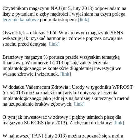
Czytelnikom magazynu NAJ (nr 5, luty 2013) odpowiadam na
listy z pytaniami o zęby mądrości i wyjaśniam na czym polega
leczenie kanałowe
pod mikroskopem:
[link]
Oswoić lęk – okiełznać ból. W marcowym magazynie SENS
wskazuję jak uzyskać harmonię i zdrowie poprzez oswajanie
strachu przed dentystą.
[link]
Branżowy magazyn % porusza przede wszystkim tematykę
finansową. W numerze 1/2013 opisuję zalety leczenia
implantologicznego w kontekście długoletniej inwestycji we
własne zdrowie i wizerunek.
[link]
W dodatku Vademecum Zdrowia i Urody w tygodniku WPROST
(nr 5/2013) można znaleźć mój artykuł dotyczący leczenia
implantologicznego jako jednej z najbardziej skutecznych metod
na uzupełnianie braków zębowych.
[link]
O tym jak inwestować w zdrowy i piękny uśmiech piszę dla
magazynu SUKCES (luty 2013). Zachęcam do lektury:
[link]
W najnowszej PANI (luty 2013) można zapoznać się z moim