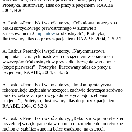
Protetyka, Ilustrowany atlas do pracy z pacjentem, RAABE,
2004, H.8.4
A. Laskus-Perendyk i wspólautorzy, „Odbudowa protetyczna
braku skrzydłowego prawostronnego w żuchwie z
zastosowaniem 2
implantów
śródkostnych” , Protetyka,
Ilustrowany atlas do pracy z pacjentem, RAABE, 2004, C.5.2.7
A. Laskus-Perendyk i wspólautorzy, „Natychmiastowa
implantacja z natychmiastowym obciążeniem w oparciu o 5
wszczepów śródkostnych w przypadku bezzębia w żuchwie
(część pierwsza)” , Protetyka, Ilustrowany atlas do pracy z
pacjentem, RAABE, 2004, C.4.3.6
A. Laskus-Perendyk i wspólautorzy, „Implantoprotetyczna
rekonstrukcja uzębienia w szczęce i żuchwie dotycząca zarówno
braków zębowych jak i wyglądu estetycznego uzębienia
pacjenta” , Protetyka, Ilustrowany atlas do pracy z pacjentem,
RAABE, 2004, C.5.2.8
A. Laskus-Perendyk i wspólautorzy, „Rekonstrukcja protetyczna
bezzębnej szczęki pacjenta w oparciu o uzupełnienie protetyczne
ruchome, stabilizowane na belce osadzonej na czterech