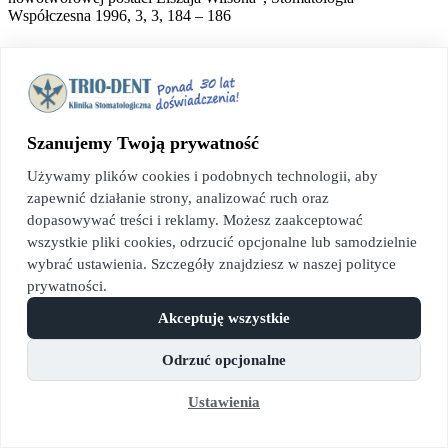
Współczesna 1996, 3, 3, 184 – 186
A. Laskus – Perendyk, “Charakterystyka i zastosowanie
preparatu sztucznej kości (BTR) w stomatologii z
uwzględnieniem badań nad zastosowaniem regeneracji tkanek”,
Stomatologia Współczesna 1995, 2, 4, 340 – 343
Szanujemy Twoją prywatność
A. Laskus – Perendyk, R. Górska, ,,Zastosowanie preparatu
Emdogain w leczeniu chirurgicznym przyzębia”, Stomatologia
Używamy plików cookies i podobnych technologii, aby
Współczesna 1998, 5, 6, 393 – 399
zapewnić działanie strony, analizować ruch oraz
dopasowywać treści i reklamy. Możesz zaakceptować
A. Laskus – Perendyk. J. Kowalski, R. Górska, J. Skierski,
wszystkie pliki cookies, odrzucić opcjonalne lub samodzielnie
“KIiniczne i immunologiczne efekty
leczenia przyzębia
z
wybrać ustawienia. Szczegóły znajdziesz w naszej polityce
uwzględnieniem sterowanej regeneracji kostnej (GTR) w grupie
pacjentów z RPP”, Czasopismo Stomatologiczne 1999, LII, 2,85
prywatności.
– 93
Akceptuję wszystkie
A. Laskus – Perendyk, D. Mateńko, R. Górska, “Odbudowa
Odrzuć opcjonalne
ubytków kostnych z użyciem syntetycznego polimeru BTR. Opis
przypadku”, Czasopismo Stomatologiczne 1996, XLIX, 3, 162-
165
Ustawienia
A. Laskus -Perendyk, H. Lenczewska – Kulikowska, R. Górska,