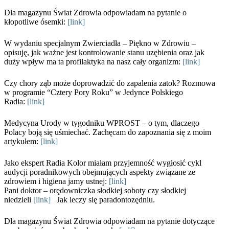
Dla magazynu Świat Zdrowia odpowiadam na pytanie o
kłopotliwe ósemki:
[link]
W wydaniu specjalnym Zwierciadła – Piękno w Zdrowiu –
opisuję, jak ważne jest kontrolowanie stanu uzębienia oraz jak
duży wpływ ma ta profilaktyka na nasz cały organizm:
[link]
Czy chory ząb może doprowadzić do zapalenia zatok? Rozmowa
w programie “Cztery Pory Roku” w Jedynce Polskiego
Radia:
[link]
Medycyna Urody w tygodniku WPROST – o tym, dlaczego
Polacy boją się uśmiechać. Zachęcam do zapoznania się z moim
artykułem:
[link]
Jako ekspert Radia Kolor miałam przyjemność wygłosić cykl
audycji poradnikowych obejmujących aspekty związane ze
zdrowiem i higiena jamy ustnej:
[link]
Pani doktor – orędowniczka słodkiej soboty czy słodkiej
niedzieli
[link]
Jak leczy się paradontozędniu.
Dla magazynu Świat Zdrowia odpowiadam na pytanie dotyczące