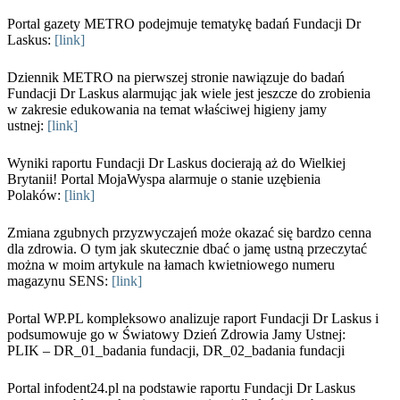
Portal gazety METRO podejmuje tematykę badań Fundacji Dr
Laskus:
[link]
Dziennik METRO na pierwszej stronie nawiązuje do badań
Fundacji Dr Laskus alarmując jak wiele jest jeszcze do zrobienia
w zakresie edukowania na temat właściwej higieny jamy
ustnej:
[link]
Wyniki raportu Fundacji Dr Laskus docierają aż do Wielkiej
Brytanii! Portal MojaWyspa alarmuje o stanie uzębienia
Polaków:
[link]
Zmiana zgubnych przyzwyczajeń może okazać się bardzo cenna
dla zdrowia. O tym jak skutecznie dbać o jamę ustną przeczytać
można w moim artykule na łamach kwietniowego numeru
magazynu SENS:
[link]
Portal WP.PL kompleksowo analizuje raport Fundacji Dr Laskus i
podsumowuje go w Światowy Dzień Zdrowia Jamy Ustnej:
PLIK – DR_01_badania fundacji, DR_02_badania fundacji
Portal infodent24.pl na podstawie raportu Fundacji Dr Laskus