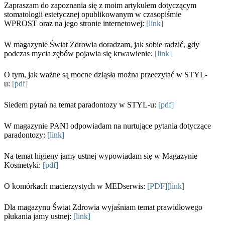
Zapraszam do zapoznania się z moim artykułem dotyczącym
stomatologii estetycznej opublikowanym w czasopiśmie
WPROST oraz na jego stronie internetowej:
[link]
W magazynie Świat Zdrowia doradzam, jak sobie radzić, gdy
podczas mycia zębów pojawia się krwawienie:
[link]
O tym, jak ważne są mocne dziąsła można przeczytać w STYL-
u:
[pdf]
Siedem pytań na temat paradontozy w STYL-u:
[pdf]
W magazynie PANI odpowiadam na nurtujące pytania dotyczące
paradontozy:
[link]
Na temat higieny jamy ustnej wypowiadam się w Magazynie
Kosmetyki:
[pdf]
O komórkach macierzystych w MEDserwis:
[PDF][link]
Dla magazynu Świat Zdrowia wyjaśniam temat prawidłowego
płukania jamy ustnej:
[link]