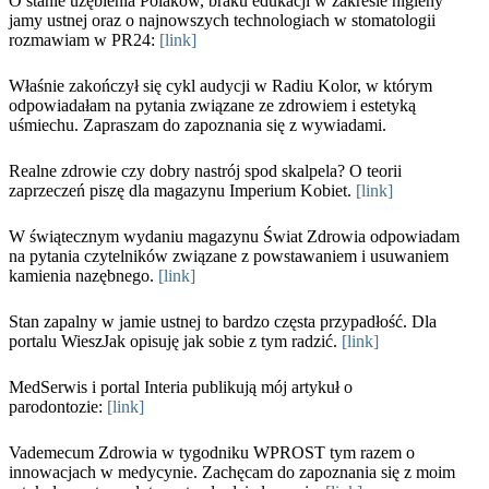
O stanie uzębienia Polaków, braku edukacji w zakresie higieny
jamy ustnej oraz o najnowszych technologiach w stomatologii
rozmawiam w PR24:
[link]
Właśnie zakończył się cykl audycji w Radiu Kolor, w którym
odpowiadałam na pytania związane ze zdrowiem i estetyką
uśmiechu. Zapraszam do zapoznania się z wywiadami.
Realne zdrowie czy dobry nastrój spod skalpela? O teorii
zaprzeczeń piszę dla magazynu Imperium Kobiet.
[link]
W świątecznym wydaniu magazynu Świat Zdrowia odpowiadam
na pytania czytelników związane z powstawaniem i usuwaniem
kamienia nazębnego.
[link]
Stan zapalny w jamie ustnej to bardzo częsta przypadłość. Dla
portalu WieszJak opisuję jak sobie z tym radzić.
[link]
MedSerwis i portal Interia publikują mój artykuł o
parodontozie:
[link]
Vademecum Zdrowia w tygodniku WPROST tym razem o
innowacjach w medycynie. Zachęcam do zapoznania się z moim