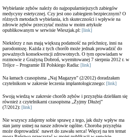
Wybielanie zębów należy do najpopularniejszych zabiegów
medycyny estetycznej. Czy jest ono zabiegiem bezpiecznym? O
różnych metodach wybielania, ich skuteczności i wpływie na
zdrowie zębów przeczytać można w moim artykule
opublikowanym w serwisie Wieszjak.pl:
[link]
Niektórzy z nas mają większą podatność na próchnicę, inni na
parodontozę. Każda z tych chorób może jednak prowadzić do
poważnych konsekwencji zdrowotnych. O tym opowiadam w
rozmowie z Grażyną Dobroń, wyemitowanej 7 sierpnia 2012 r. w
Trójce – Programie III Polskiego Radia:
[link]
Na łamach czasopisma „Naj Magazyn” (2/2012) doradzałam
czytelnikom w zakresie leczenia implantologicznego:
[link]
Swoją wiedzą w zakresie chorób zębów i przyzębia dzieliłam się
również z czytelnikami czasopisma „Żyjmy Dłużej”
(7/2012):
[link]
Nie wszyscy zdajemy sobie sprawę z tego, jak duży wpływ ma
stan jamy ustnej na nasze zdrowie ogólne. Choroba przyzębia
może doprowadzić nawet do zawału serca! Więcej na ten temat
mogą Państwo przeczytać w mojej publikacji w serwisie