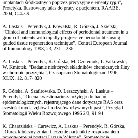
implantach śródkostnych poprzez precyzyjne elementy rygli”,
Protetyka, Ilustrowany atlas do pracy z pacjentem, RAABE,
2004, C.4.3.9
A. Laskus – Perendyk, J. Kowalski, R. Górska, J. Skierski,
“Clinical and immunological effects of periodontal treatment in a
group of patients with rapidly progressive periodontitis using
guided tissue regeneration technique”, Central European Journal
of Immunology 1998, 23, 231 – 236
A. Laskus – Perendyk, R. Górska, M. Czereniuk, T. Falkowski,
W. Kmiotek, “Badanie niektórych składników chemicznych śliny
w chorobie przyzębia”, Czasopismo Stomatologiczne 1996,
XLIX, 12, 817- 820
R. Górska, A. Szafirowska, D. Leszczyński, A. Laskus –
Perendyk, “Ocena kwestionariusza użytego do badań
epidemiologicznych, rejestrującego dane dotyczące RAS oraz
częstości mycia zębów i rodzajów używanych past”, Przegląd
Stomatologii Wieku Rozwojowego 1996 2/3, 91-94
K. Charazińska – Carewicz, A. Laskus – Perendyk, R. Górska,
“Obraz kliniczny zmian i leczenie pacjentki z rozpoznaniem
nowotworowej postaci Liszaja Wilsona”, Stomatologia