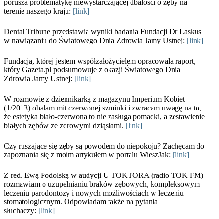
porusza problematykę niewystarczającej dbałości o zęby na
terenie naszego kraju:
[link]
Dental Tribune przedstawia wyniki badania Fundacji Dr Laskus
w nawiązaniu do Światowego Dnia Zdrowia Jamy Ustnej:
[link]
Fundacja, której jestem współzałożycielem opracowała raport,
który Gazeta.pl podsumowuje z okazji Światowego Dnia
Zdrowia Jamy Ustnej:
[link]
W rozmowie z dziennikarką z magazynu Imperium Kobiet
(1/2013) obalam mit czerwonej szminki i zwracam uwagę na to,
że estetyka biało-czerwona to nie zasługa pomadki, a zestawienie
białych zębów ze zdrowymi dziąsłami.
[link]
Czy ruszające się zęby są powodem do niepokoju? Zachęcam do
zapoznania się z moim artykułem w portalu WieszJak:
[link]
Z red. Ewą Podolską w audycji U TOKTORA (radio TOK FM)
rozmawiam o uzupełnianiu braków zębowych, kompleksowym
leczeniu parodontozy i nowych możliwościach w leczeniu
stomatologicznym. Odpowiadam także na pytania
słuchaczy:
[link]