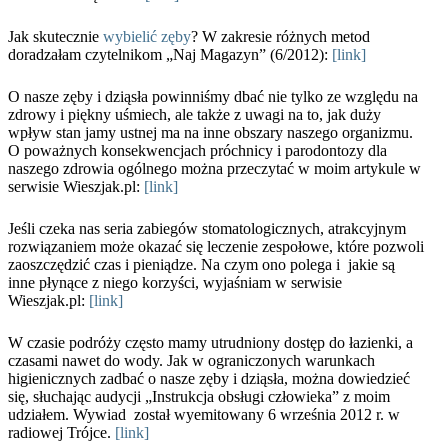
Jak skutecznie
wybielić zęby
? W zakresie różnych metod
doradzałam czytelnikom „Naj Magazyn” (6/2012):
[link]
O nasze zęby i dziąsła powinniśmy dbać nie tylko ze względu na
zdrowy i piękny uśmiech, ale także z uwagi na to, jak duży
wpływ stan jamy ustnej ma na inne obszary naszego organizmu.
O poważnych konsekwencjach próchnicy i parodontozy dla
naszego zdrowia ogólnego można przeczytać w moim artykule w
serwisie Wieszjak.pl:
[link]
Jeśli czeka nas seria zabiegów stomatologicznych, atrakcyjnym
rozwiązaniem może okazać się leczenie zespołowe, które pozwoli
zaoszczędzić czas i pieniądze. Na czym ono polega i jakie są
inne płynące z niego korzyści, wyjaśniam w serwisie
Wieszjak.pl:
[link]
W czasie podróży często mamy utrudniony dostęp do łazienki, a
czasami nawet do wody. Jak w ograniczonych warunkach
higienicznych zadbać o nasze zęby i dziąsła, można dowiedzieć
się, słuchając audycji „Instrukcja obsługi człowieka” z moim
udziałem. Wywiad został wyemitowany 6 września 2012 r. w
radiowej Trójce.
[link]