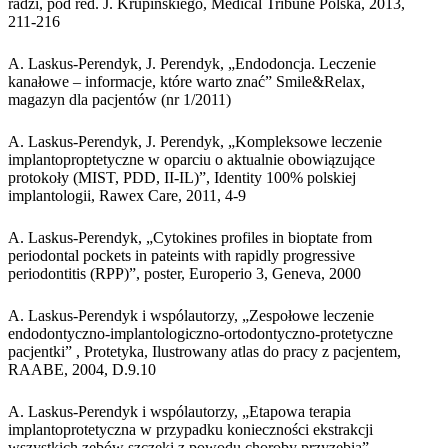
radzi, pod red. J. Krupińskiego, Medical Tribune Polska, 2013,
211-216
A. Laskus-Perendyk, J. Perendyk, „Endodoncja. Leczenie
kanałowe – informacje, które warto znać” Smile&Relax,
magazyn dla pacjentów (nr 1/2011)
A. Laskus-Perendyk, J. Perendyk, „Kompleksowe leczenie
implantoproptetyczne w oparciu o aktualnie obowiązujące
protokoły (MIST, PDD, II-IL)”, Identity 100% polskiej
implantologii, Rawex Care, 2011, 4-9
A. Laskus-Perendyk, „Cytokines profiles in bioptate from
periodontal pockets in pateints with rapidly progressive
periodontitis (RPP)”, poster, Europerio 3, Geneva, 2000
A. Laskus-Perendyk i wspólautorzy, „Zespołowe leczenie
endodontyczno-implantologiczno-ortodontyczno-protetyczne
pacjentki” , Protetyka, Ilustrowany atlas do pracy z pacjentem,
RAABE, 2004, D.9.10
A. Laskus-Perendyk i wspólautorzy, „Etapowa terapia
implantoprotetyczna w przypadku konieczności ekstrakcji
wszystkich zębów szczęki z powodu choroby przyzębia” ,