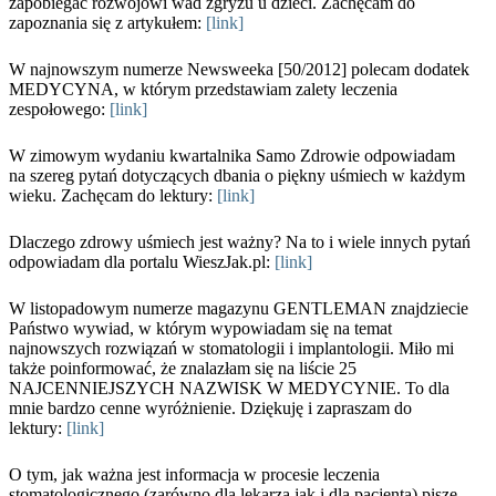
zapobiegać rozwojowi wad zgryzu u dzieci. Zachęcam do
zapoznania się z artykułem:
[link]
W najnowszym numerze Newsweeka [50/2012] polecam dodatek
MEDYCYNA, w którym przedstawiam zalety leczenia
zespołowego:
[link]
W zimowym wydaniu kwartalnika Samo Zdrowie odpowiadam
na szereg pytań dotyczących dbania o piękny uśmiech w każdym
wieku. Zachęcam do lektury:
[link]
Dlaczego zdrowy uśmiech jest ważny? Na to i wiele innych pytań
odpowiadam dla portalu WieszJak.pl:
[link]
W listopadowym numerze magazynu GENTLEMAN znajdziecie
Państwo wywiad, w którym wypowiadam się na temat
najnowszych rozwiązań w stomatologii i implantologii. Miło mi
także poinformować, że znalazłam się na liście 25
NAJCENNIEJSZYCH NAZWISK W MEDYCYNIE. To dla
mnie bardzo cenne wyróżnienie. Dziękuję i zapraszam do
lektury:
[link]
O tym, jak ważna jest informacja w procesie leczenia
stomatologicznego (zarówno dla lekarza jak i dla pacjenta) piszę