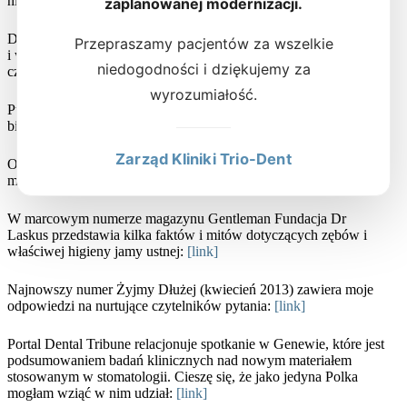
niż kobiety:
[link]
zaplanowanej modernizacji.
Dental Tribune Polska omawia wyniki badań Fundacji Dr Laskus
Przepraszamy pacjentów za wszelkie
i wskazuje, że mycie zębów to dla mężczyzn kłopotliwa
niedogodności i dziękujemy za
czynność:
[link]
wyrozumiałość.
Puls Medycyny ujawnia wyniki badania Fundacji Dr Laskus i
bije na alarm!
[link]
Zarząd Kliniki Trio-Dent
O tym czy należy usuwać zęby mądrości można przeczytać w
moim artykule na portalu WieszJak:
[link]
W marcowym numerze magazynu Gentleman Fundacja Dr
Laskus przedstawia kilka faktów i mitów dotyczących zębów i
właściwej higieny jamy ustnej:
[link]
Najnowszy numer Żyjmy Dłużej (kwiecień 2013) zawiera moje
odpowiedzi na nurtujące czytelników pytania:
[link]
Portal Dental Tribune relacjonuje spotkanie w Genewie, które jest
podsumowaniem badań klinicznych nad nowym materiałem
stosowanym w stomatologii. Cieszę się, że jako jedyna Polka
mogłam wziąć w nim udział:
[link]