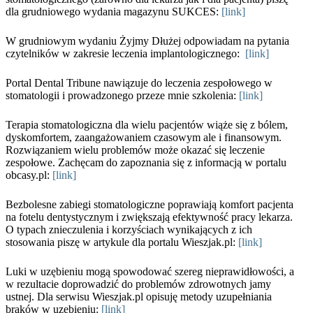
dla grudniowego wydania magazynu SUKCES:
[link]
W grudniowym wydaniu Żyjmy Dłużej odpowiadam na pytania
czytelników w zakresie leczenia implantologicznego:
[link]
Portal Dental Tribune nawiązuje do leczenia zespołowego w
stomatologii i prowadzonego przeze mnie szkolenia:
[link]
Terapia stomatologiczna dla wielu pacjentów wiąże się z bólem,
dyskomfortem, zaangażowaniem czasowym ale i finansowym.
Rozwiązaniem wielu problemów może okazać się leczenie
zespołowe. Zachęcam do zapoznania się z informacją w portalu
obcasy.pl:
[link]
Bezbolesne zabiegi stomatologiczne poprawiają komfort pacjenta
na fotelu dentystycznym i zwiększają efektywność pracy lekarza.
O typach znieczulenia i korzyściach wynikających z ich
stosowania piszę w artykule dla portalu Wieszjak.pl:
[link]
Luki w uzębieniu mogą spowodować szereg nieprawidłowości, a
w rezultacie doprowadzić do problemów zdrowotnych jamy
ustnej. Dla serwisu Wieszjak.pl opisuję metody uzupełniania
braków w uzębieniu:
[link]