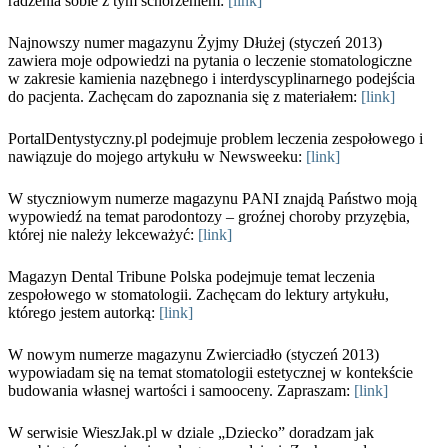
radzenia sobie z tym schorzeniem:
[link]
Najnowszy numer magazynu Żyjmy Dłużej (styczeń 2013)
zawiera moje odpowiedzi na pytania o leczenie stomatologiczne
w zakresie kamienia nazębnego i interdyscyplinarnego podejścia
do pacjenta. Zachęcam do zapoznania się z materiałem:
[link]
PortalDentystyczny.pl podejmuje problem leczenia zespołowego i
nawiązuje do mojego artykułu w Newsweeku:
[link]
W styczniowym numerze magazynu PANI znajdą Państwo moją
wypowiedź na temat parodontozy – groźnej choroby przyzębia,
której nie należy lekceważyć:
[link]
Magazyn Dental Tribune Polska podejmuje temat leczenia
zespołowego w stomatologii. Zachęcam do lektury artykułu,
którego jestem autorką:
[link]
W nowym numerze magazynu Zwierciadło (styczeń 2013)
wypowiadam się na temat stomatologii estetycznej w kontekście
budowania własnej wartości i samooceny. Zapraszam:
[link]
W serwisie WieszJak.pl w dziale „Dziecko” doradzam jak