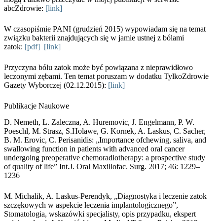
abcZdrowie:
[link]
W czasopiśmie PANI (grudzień 2015) wypowiadam się na temat
związku bakterii znajdujących się w jamie ustnej z bólami
zatok:
[pdf] [link]
Przyczyna bólu zatok może być powiązana z nieprawidłowo
leczonymi zębami. Ten temat poruszam w dodatku TylkoZdrowie
Gazety Wyborczej (02.12.2015):
[link]
Publikacje Naukowe
D. Nemeth, L. Zaleczna, A. Huremovic, J. Engelmann, P. W.
Poeschl, M. Strasz, S.Holawe, G. Kornek, A. Laskus, C. Sacher,
B. M. Erovic, C. Perisanidis: „Importance ofchewing, saliva, and
swallowing function in patients with advanced oral cancer
undergoing preoperative chemoradiotherapy: a prospective study
of quality of life” Int.J. Oral Maxillofac. Surg. 2017; 46: 1229–
1236
M. Michalik, A. Laskus-Perendyk, „Diagnostyka i leczenie zatok
szczękowych w aspekcie leczenia implantologicznego”,
Stomatologia, wskazówki specjalisty, opis przypadku, ekspert