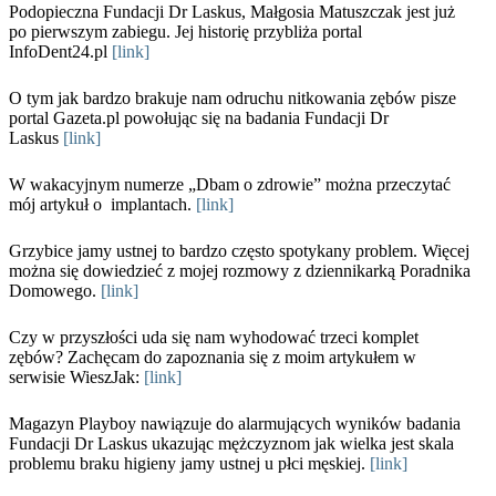
Podopieczna Fundacji Dr Laskus, Małgosia Matuszczak jest już
po pierwszym zabiegu. Jej historię przybliża portal
InfoDent24.pl
[link]
O tym jak bardzo brakuje nam odruchu nitkowania zębów pisze
portal Gazeta.pl powołując się na badania Fundacji Dr
Laskus
[link]
W wakacyjnym numerze „Dbam o zdrowie” można przeczytać
mój artykuł o implantach.
[link]
Grzybice jamy ustnej to bardzo często spotykany problem. Więcej
można się dowiedzieć z mojej rozmowy z dziennikarką Poradnika
Domowego.
[link]
Czy w przyszłości uda się nam wyhodować trzeci komplet
zębów? Zachęcam do zapoznania się z moim artykułem w
serwisie WieszJak:
[link]
Magazyn Playboy nawiązuje do alarmujących wyników badania
Fundacji Dr Laskus ukazując mężczyznom jak wielka jest skala
problemu braku higieny jamy ustnej u płci męskiej.
[link]