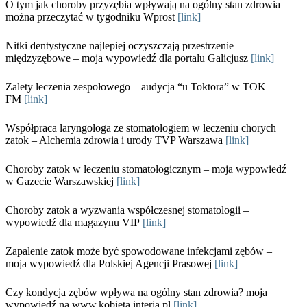
O tym jak choroby przyzębia wpływają na ogólny stan zdrowia
można przeczytać w tygodniku Wprost
[link]
Nitki dentystyczne najlepiej oczyszczają przestrzenie
międzyzębowe – moja wypowiedź dla portalu Galicjusz
[link]
Zalety leczenia zespołowego – audycja “u Toktora” w TOK
FM
[link]
Współpraca laryngologa ze stomatologiem w leczeniu chorych
zatok – Alchemia zdrowia i urody TVP Warszawa
[link]
Choroby zatok w leczeniu stomatologicznym – moja wypowiedź
w Gazecie Warszawskiej
[link]
Choroby zatok a wyzwania współczesnej stomatologii –
wypowiedź dla magazynu VIP
[link]
Zapalenie zatok może być spowodowane infekcjami zębów –
moja wypowiedź dla Polskiej Agencji Prasowej
[link]
Czy kondycja zębów wpływa na ogólny stan zdrowia? moja
wypowiedź na www.kobieta.interia.pl
[link]