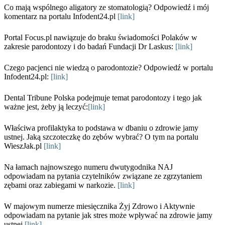
Co mają wspólnego aligatory ze stomatologią? Odpowiedź i mój
komentarz na portalu Infodent24.pl
[link]
Portal Focus.pl nawiązuje do braku świadomości Polaków w
zakresie parodontozy i do badań Fundacji Dr Laskus:
[link]
Czego pacjenci nie wiedzą o parodontozie? Odpowiedź w portalu
Infodent24.pl:
[link]
Dental Tribune Polska podejmuje temat parodontozy i tego jak
ważne jest, żeby ją leczyć:
[link]
Właściwa profilaktyka to podstawa w dbaniu o zdrowie jamy
ustnej. Jaką szczoteczkę do zębów wybrać? O tym na portalu
WieszJak.pl
[link]
Na łamach najnowszego numeru dwutygodnika NAJ
odpowiadam na pytania czytelników związane ze zgrzytaniem
zębami oraz zabiegami w narkozie.
[link]
W majowym numerze miesięcznika Żyj Zdrowo i Aktywnie
odpowiadam na pytanie jak stres może wpływać na zdrowie jamy
ustnej
[link]