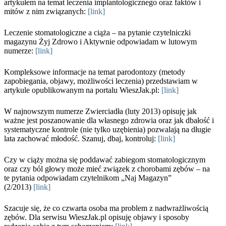
artykułem na temat leczenia implantologicznego oraz faktów i
mitów z nim związanych:
[link]
Leczenie stomatologiczne a ciąża – na pytanie czytelniczki
magazynu Żyj Zdrowo i Aktywnie odpowiadam w lutowym
numerze:
[link]
Kompleksowe informacje na temat parodontozy (metody
zapobiegania, objawy, możliwości leczenia) przedstawiam w
artykule opublikowanym na portalu WieszJak.pl:
[link]
W najnowszym numerze Zwierciadła (luty 2013) opisuję jak
ważne jest poszanowanie dla własnego zdrowia oraz jak dbałość i
systematyczne kontrole (nie tylko uzębienia) pozwalają na długie
lata zachować młodość. Szanuj, dbaj, kontroluj:
[link]
Czy w ciąży można się poddawać zabiegom stomatologicznym
oraz czy ból głowy może mieć związek z chorobami zębów – na
te pytania odpowiadam czytelnikom „Naj Magazyn”
(2/2013)
[link]
Szacuje się, że co czwarta osoba ma problem z nadwrażliwością
zębów. Dla serwisu WieszJak.pl opisuję objawy i sposoby