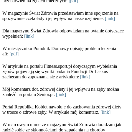
przebarwień na zębach mlecznych:
[pdf]
W magazynie Świat Zdrowia przedstawiam inne spojrzenie na
spożywanie czekolady i jej wpływ na nasze uzębienie:
[link]
Dla magazynu Świat Zdrowia odpowiadam na pytanie dotyczące
wypełnień:
[link]
W miesięczniku Poradnik Domowy opisuję problem leczenia
aft:
[pdf]
W artykule na portalu Fitness.sport.pl dotyczącym wybielania
zębów pojawiają się wyniki badania Fundacji Dr Laskus –
zachęcam do zapoznania się z artykułem:
[link]
Mój komentarz dot. zdrowej diety i jej wpływu na zęby można
znaleźć na portalu Senior.pl:
[link]
Portal Republika Kobiet nawołuje do zachowania zdrowej diety
w trosce o zdrowe zęby. W artykule mój komentarz.
[link]
W marcowym numerze magazynu Świat Zdrowia doradzam jak
radzić sobie ze skłonnościami do zapadania na choroby