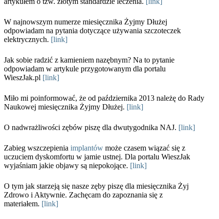
artykułem o tzw. złotym standardzie leczenia.
[link]
W najnowszym numerze miesięcznika Żyjmy Dłużej
odpowiadam na pytania dotyczące używania szczoteczek
elektrycznych.
[link]
Jak sobie radzić z kamieniem nazębnym? Na to pytanie
odpowiadam w artykule przygotowanym dla portalu
WieszJak.pl
[link]
Miło mi poinformować, że od października 2013 należę do Rady
Naukowej miesięcznika Żyjmy Dłużej.
[link]
O nadwrażliwości zębów piszę dla dwutygodnika NAJ.
[link]
Zabieg wszczepienia
implantów
może czasem wiązać się z
uczuciem dyskomfortu w jamie ustnej. Dla portalu WieszJak
wyjaśniam jakie objawy są niepokojące.
[link]
O tym jak starzeją się nasze zęby piszę dla miesięcznika Żyj
Zdrowo i Aktywnie. Zachęcam do zapoznania się z
materiałem.
[link]