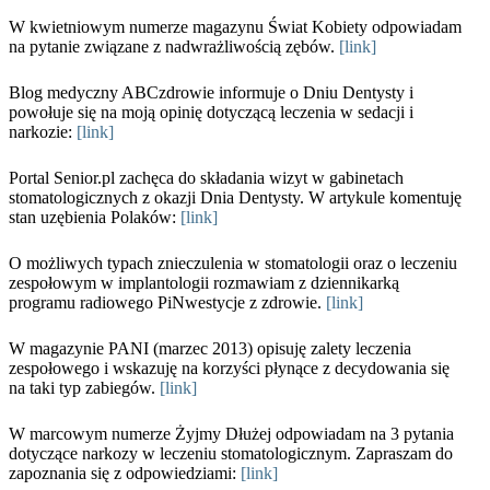
W kwietniowym numerze magazynu Świat Kobiety odpowiadam
na pytanie związane z nadwrażliwością zębów.
[link]
Blog medyczny ABCzdrowie informuje o Dniu Dentysty i
powołuje się na moją opinię dotyczącą leczenia w sedacji i
narkozie:
[link]
Portal Senior.pl zachęca do składania wizyt w gabinetach
stomatologicznych z okazji Dnia Dentysty. W artykule komentuję
stan uzębienia Polaków:
[link]
O możliwych typach znieczulenia w stomatologii oraz o leczeniu
zespołowym w implantologii rozmawiam z dziennikarką
programu radiowego PiNwestycje z zdrowie.
[link]
W magazynie PANI (marzec 2013) opisuję zalety leczenia
zespołowego i wskazuję na korzyści płynące z decydowania się
na taki typ zabiegów.
[link]
W marcowym numerze Żyjmy Dłużej odpowiadam na 3 pytania
dotyczące narkozy w leczeniu stomatologicznym. Zapraszam do
zapoznania się z odpowiedziami:
[link]