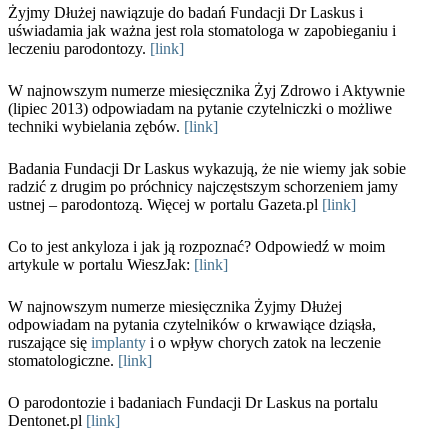
Żyjmy Dłużej nawiązuje do badań Fundacji Dr Laskus i
uświadamia jak ważna jest rola stomatologa w zapobieganiu i
leczeniu parodontozy.
[link]
W najnowszym numerze miesięcznika Żyj Zdrowo i Aktywnie
(lipiec 2013) odpowiadam na pytanie czytelniczki o możliwe
techniki wybielania zębów.
[link]
Badania Fundacji Dr Laskus wykazują, że nie wiemy jak sobie
radzić z drugim po próchnicy najczęstszym schorzeniem jamy
ustnej – parodontozą. Więcej w portalu Gazeta.pl
[link]
Co to jest ankyloza i jak ją rozpoznać? Odpowiedź w moim
artykule w portalu WieszJak:
[link]
W najnowszym numerze miesięcznika Żyjmy Dłużej
odpowiadam na pytania czytelników o krwawiące dziąsła,
ruszające się
implanty
i o wpływ chorych zatok na leczenie
stomatologiczne.
[link]
O parodontozie i badaniach Fundacji Dr Laskus na portalu
Dentonet.pl
[link]