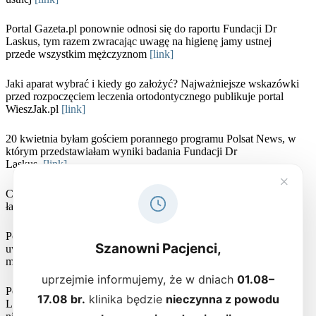
Portal Gazeta.pl ponownie odnosi się do raportu Fundacji Dr
Laskus, tym razem zwracając uwagę na higienę jamy ustnej
przede wszystkim mężczyznom
[link]
Jaki aparat wybrać i kiedy go założyć? Najważniejsze wskazówki
przed rozpoczęciem leczenia ortodontycznego publikuje portal
WieszJak.pl
[link]
20 kwietnia byłam gościem porannego programu Polsat News, w
którym przedstawiałam wyniki badania Fundacji Dr
Laskus.
[link]
×
Co jest najcenniejsze w biznesie? Na to pytanie odpowiadam na
łamach finansowego magazynu %
[link]
Portal Senior.pl publikuje badania Fundacji Dr Laskus zwracając
Szanowni Pacjenci,
uwagę na różnice w dbałości o higienę pomiędzy kobietami a
mężczyznami
[link]
uprzejmie informujemy, że w dniach
01.08–
Portal infodent24.pl przedstawia wyniki raportu Fundacji Dr
17.08 br.
klinika będzie
nieczynna z powodu
Laskus i zwraca uwagę na fakt, że mężczyźni myją zęby rzadziej