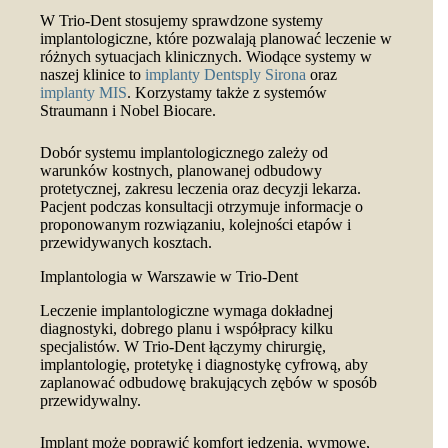
W Trio-Dent stosujemy sprawdzone systemy
implantologiczne, które pozwalają planować leczenie w
różnych sytuacjach klinicznych. Wiodące systemy w
naszej klinice to
implanty Dentsply Sirona
oraz
implanty MIS
. Korzystamy także z systemów
Straumann i Nobel Biocare.
Dobór systemu implantologicznego zależy od
warunków kostnych, planowanej odbudowy
protetycznej, zakresu leczenia oraz decyzji lekarza.
Pacjent podczas konsultacji otrzymuje informacje o
proponowanym rozwiązaniu, kolejności etapów i
przewidywanych kosztach.
Implantologia w Warszawie w Trio-Dent
Leczenie implantologiczne wymaga dokładnej
diagnostyki, dobrego planu i współpracy kilku
specjalistów. W Trio-Dent łączymy chirurgię,
implantologię, protetykę i diagnostykę cyfrową, aby
zaplanować odbudowę brakujących zębów w sposób
przewidywalny.
Implant może poprawić komfort jedzenia, wymowę,