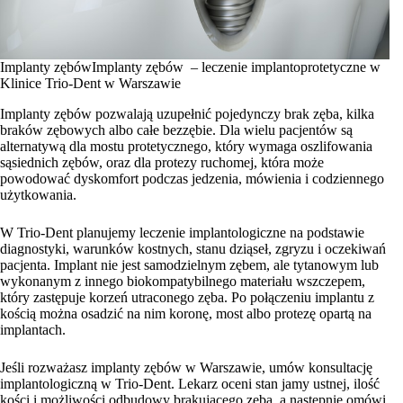
Implanty zębówImplanty zębów – leczenie implantoprotetyczne w
Klinice Trio-Dent w Warszawie
Implanty zębów pozwalają uzupełnić pojedynczy brak zęba, kilka
braków zębowych albo całe bezzębie. Dla wielu pacjentów są
alternatywą dla mostu protetycznego, który wymaga oszlifowania
sąsiednich zębów, oraz dla protezy ruchomej, która może
powodować dyskomfort podczas jedzenia, mówienia i codziennego
użytkowania.
W Trio-Dent planujemy leczenie implantologiczne na podstawie
diagnostyki, warunków kostnych, stanu dziąseł, zgryzu i oczekiwań
pacjenta. Implant nie jest samodzielnym zębem, ale tytanowym lub
wykonanym z innego biokompatybilnego materiału wszczepem,
który zastępuje korzeń utraconego zęba. Po połączeniu implantu z
kością można osadzić na nim koronę, most albo protezę opartą na
implantach.
Jeśli rozważasz implanty zębów w Warszawie, umów konsultację
implantologiczną w Trio-Dent. Lekarz oceni stan jamy ustnej, ilość
kości i możliwości odbudowy brakującego zęba, a następnie omówi