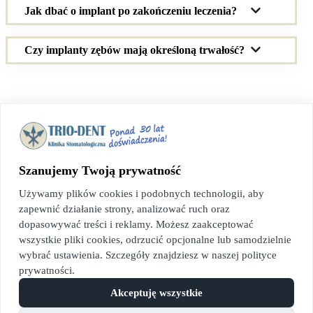
Jak dbać o implant po zakończeniu leczenia?
Czy implanty zębów mają określoną trwałość?
Klinika Stomatologiczna
Trio-Dent
Implantologia - Ortodoncja - Periodontologia - Protetyka -
Szanujemy Twoją prywatność
Stomatologia estetyczna
Używamy plików cookies i podobnych technologii, aby
Telefon:
zapewnić działanie strony, analizować ruch oraz
+48 22 826 20 64
dopasowywać treści i reklamy. Możesz zaakceptować
wszystkie pliki cookies, odrzucić opcjonalne lub samodzielnie
E-mail:
klinika@triodent.com.pl
wybrać ustawienia. Szczegóły znajdziesz w naszej polityce
prywatności.
Adres:
ul. Polna 3, 00-622 Warszawa
Akceptuję wszystkie
Godziny otwarcia: