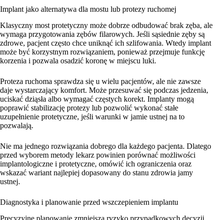
Implant jako alternatywa dla mostu lub protezy ruchomej
Klasyczny most protetyczny może dobrze odbudować brak zęba, ale
wymaga przygotowania zębów filarowych. Jeśli sąsiednie zęby są
zdrowe, pacjent często chce uniknąć ich szlifowania. Wtedy implant
może być korzystnym rozwiązaniem, ponieważ przejmuje funkcję
korzenia i pozwala osadzić koronę w miejscu luki.
Proteza ruchoma sprawdza się u wielu pacjentów, ale nie zawsze
daje wystarczający komfort. Może przesuwać się podczas jedzenia,
uciskać dziąsła albo wymagać częstych korekt. Implanty mogą
poprawić stabilizację protezy lub pozwolić wykonać stałe
uzupełnienie protetyczne, jeśli warunki w jamie ustnej na to
pozwalają.
Nie ma jednego rozwiązania dobrego dla każdego pacjenta. Dlatego
przed wyborem metody lekarz powinien porównać możliwości
implantologiczne i protetyczne, omówić ich ograniczenia oraz
wskazać wariant najlepiej dopasowany do stanu zdrowia jamy
ustnej.
Diagnostyka i planowanie przed wszczepieniem implantu
Precyzyjne planowanie zmniejsza ryzyko przypadkowych decyzji