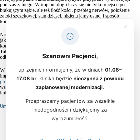
podczas zabiegu. W implantologii liczy się nie tylko miejsce po
brakującym zębie, ale też ilość kości, przebieg nerwów, położenie
zatoki szczękowej, stan dziąseł, higiena jamy ustnej i sposób
kontaktu zębów podczas gryzienia.
×
Nowoczesna implantologia korzysta z rozwiązań cyfrowych, takich
jak
tomografia CBCT
,
skanowanie jamy ustnej
, planowanie
komputerowe, technologia CAD/CAM oraz szablony chirurgiczne.
Takie narzędzia pomagają zaplanować pozycję implantu i przyszłą
Szanowni Pacjenci,
odbudowę protetyczną jeszcze przed zabiegiem.
uprzejmie informujemy, że w dniach
01.08–
W Trio-Dent leczenie implantologiczne może wymagać współpracy
implantologa, chirurga, protetyka, periodontologa i technika
17.08 br.
klinika będzie
nieczynna z powodu
protetyki stomatologicznej
. Dzięki temu plan obejmuje nie tylko
zaplanowanej modernizacji.
wszczepienie implantu, ale także kształt przyszłej korony, przebieg
linii dziąseł i funkcję zgryzu.
Przepraszamy pacjentów za wszelkie
Umów wizytę
niedogodności i dziękujemy za
wyrozumiałość.