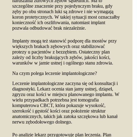
naruszania zdrowych zębów sąsiednich. Ma to
szczególne znaczenie przy pojedynczym braku, gdy
zęby po obu stronach luki są zdrowe i nie wymagają
koron protetycznych. W takiej sytuacji most oznaczałby
konieczność ich oszlifowania, natomiast implant
pozwala odbudować brak niezależnie.
Implanty mogą też stanowić podporę dla mostów przy
większych brakach zębowych oraz stabilizować
protezy u pacjentów z bezzębiem. Ostateczny plan
zależy od liczby brakujących zębów, jakości kości,
warunków w jamie ustnej i ogólnego stanu zdrowia.
Na czym polega leczenie implantologiczne?
Leczenie implantologiczne zaczyna się od konsultacji i
diagnostyki. Lekarz ocenia stan jamy ustnej, dziąseł,
zgryzu oraz kości w miejscu planowanego implantu. W
wielu przypadkach potrzebna jest tomografia
komputerowa CBCT, która pokazuje wysokość,
szerokość i gęstość kości oraz położenie struktur
anatomicznych, takich jak zatoka szczękowa lub kanał
nerwu zębodołowego dolnego.
Po analizie lekarz przygotowuje plan leczenia. Plan