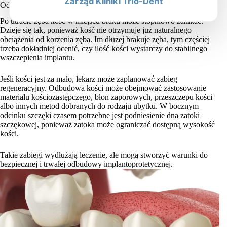
Zarząd Kliniki Trio-Dent
Odbudowa kości przed implantami
Po utracie zęba kość w miejscu braku może stopniowo zanikać.
Dzieje się tak, ponieważ kość nie otrzymuje już naturalnego
obciążenia od korzenia zęba. Im dłużej brakuje zęba, tym częściej
trzeba dokładniej ocenić, czy ilość kości wystarczy do stabilnego
wszczepienia implantu.
Jeśli kości jest za mało, lekarz może zaplanować zabieg
regeneracyjny. Odbudowa kości może obejmować zastosowanie
materiału kościozastępczego, błon zaporowych, przeszczepu kości
albo innych metod dobranych do rodzaju ubytku. W bocznym
odcinku szczęki czasem potrzebne jest podniesienie dna zatoki
szczękowej, ponieważ zatoka może ograniczać dostępną wysokość
kości.
Takie zabiegi wydłużają leczenie, ale mogą stworzyć warunki do
bezpiecznej i trwałej odbudowy implantoprotetycznej.