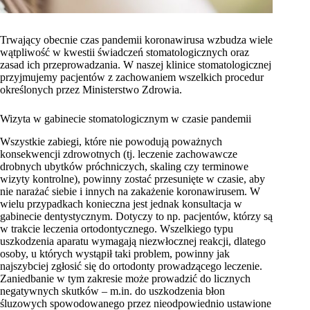
Trwający obecnie czas pandemii koronawirusa wzbudza wiele
wątpliwość w kwestii świadczeń stomatologicznych oraz
zasad ich przeprowadzania. W naszej klinice stomatologicznej
przyjmujemy pacjentów z zachowaniem wszelkich procedur
określonych przez Ministerstwo Zdrowia.
Wizyta w gabinecie stomatologicznym w czasie pandemii
Wszystkie zabiegi, które nie powodują poważnych
konsekwencji zdrowotnych (tj. leczenie zachowawcze
drobnych ubytków próchniczych, skaling czy terminowe
wizyty kontrolne), powinny zostać przesunięte w czasie, aby
nie narażać siebie i innych na zakażenie koronawirusem. W
wielu przypadkach konieczna jest jednak konsultacja w
gabinecie dentystycznym. Dotyczy to np. pacjentów, którzy są
w trakcie leczenia ortodontycznego. Wszelkiego typu
uszkodzenia aparatu wymagają niezwłocznej reakcji, dlatego
osoby, u których wystąpił taki problem, powinny jak
najszybciej zgłosić się do ortodonty prowadzącego leczenie.
Zaniedbanie w tym zakresie może prowadzić do licznych
negatywnych skutków – m.in. do uszkodzenia błon
śluzowych spowodowanego przez nieodpowiednio ustawione