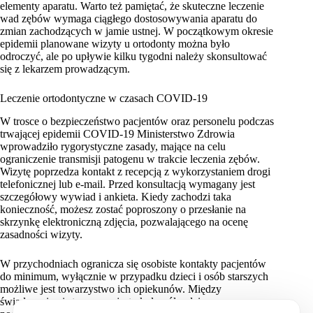
elementy aparatu. Warto też pamiętać, że skuteczne leczenie
wad zębów wymaga ciągłego dostosowywania aparatu do
zmian zachodzących w jamie ustnej. W początkowym okresie
epidemii planowane wizyty u ortodonty można było
odroczyć, ale po upływie kilku tygodni należy skonsultować
się z lekarzem prowadzącym.
Leczenie ortodontyczne w czasach COVID-19
W trosce o bezpieczeństwo pacjentów oraz personelu podczas
trwającej epidemii COVID-19 Ministerstwo Zdrowia
wprowadziło rygorystyczne zasady, mające na celu
ograniczenie transmisji patogenu w trakcie leczenia zębów.
Wizytę poprzedza kontakt z recepcją z wykorzystaniem drogi
telefonicznej lub e-mail. Przed konsultacją wymagany jest
szczegółowy wywiad i ankieta. Kiedy zachodzi taka
konieczność, możesz zostać poproszony o przesłanie na
skrzynkę elektroniczną zdjęcia, pozwalającego na ocenę
zasadności wizyty.
W przychodniach ogranicza się osobiste kontakty pacjentów
do minimum, wyłącznie w przypadku dzieci i osób starszych
możliwe jest towarzystwo ich opiekunów. Między
świadczeniami stosowana jest około półgodzinna przerwa,