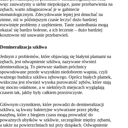
więc zauważymy u siebie niepokojące, jasne przebarwienia na
zębach, warto zdiagnozować je w gabinecie
stomatologicznym. Zdecydowanie lepiej jest dmuchać na
zimne, niż w późniejszym czasie leczyć dużo bardziej
rozwinięte problemy z uzębieniem. Tanie zaniedbania mogą
okazać się bardzo bolesne, a ich leczenie – dużo bardziej
kosztowne niż usuwanie przebarwień.
Demineralizacja szkliwa
Jednym z problemów, które objawiają się białymi plamami na
zębach, jest odwapnienie szkliwa, nazywane również
demineralizacją. To pierwsze stadium próchnicy
spowodowane przede wszystkim niedoborem wapnia, czyli
ważnego budulca szkliwa zębowego. Oprócz białych plamek,
widoczna jest również wysoka porowatość zębów, które stają
się mocno osłabione, a w niektórych miejscach wyglądają
czasem tak, jakby były całkiem przezroczyste.
Głównym czynnikiem, które prowadzi do demineralizacji
szkliwa, są kwasy bakteryjne wytwarzane przez płytkę
nazębną, które z biegiem czasu mogą prowadzić do
poważnych ubytków w szkliwie, szczególnie między zębami,
a także na powierzchniach tuż przy dziąsłach. Odwapnienie