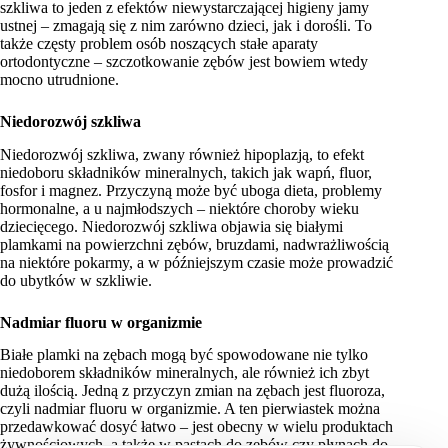
szkliwa to jeden z efektów niewystarczającej higieny jamy
ustnej – zmagają się z nim zarówno dzieci, jak i dorośli. To
także częsty problem osób noszących stałe aparaty
ortodontyczne – szczotkowanie zębów jest bowiem wtedy
mocno utrudnione.
Niedorozwój szkliwa
Niedorozwój szkliwa, zwany również hipoplazją, to efekt
niedoboru składników mineralnych, takich jak wapń, fluor,
fosfor i magnez. Przyczyną może być uboga dieta, problemy
hormonalne, a u najmłodszych – niektóre choroby wieku
dziecięcego. Niedorozwój szkliwa objawia się białymi
plamkami na powierzchni zębów, bruzdami, nadwrażliwością
na niektóre pokarmy, a w późniejszym czasie może prowadzić
do ubytków w szkliwie.
Nadmiar fluoru w organizmie
Białe plamki na zębach mogą być spowodowane nie tylko
niedoborem składników mineralnych, ale również ich zbyt
dużą ilością. Jedną z przyczyn zmian na zębach jest fluoroza,
czyli nadmiar fluoru w organizmie. A ten pierwiastek można
przedawkować dosyć łatwo – jest obecny w wielu produktach
żywnościowych, a także w pastach do zębów czy płynach do