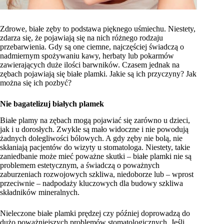
Zdrowe, białe zęby to podstawa pięknego uśmiechu. Niestety,
zdarza się, że pojawiają się na nich różnego rodzaju
przebarwienia. Gdy są one ciemne, najczęściej świadczą o
nadmiernym spożywaniu kawy, herbaty lub pokarmów
zawierających duże ilości barwników. Czasem jednak na
zębach pojawiają się białe plamki. Jakie są ich przyczyny? Jak
można się ich pozbyć?
Nie bagatelizuj białych plamek
Białe plamy na zębach mogą pojawiać się zarówno u dzieci,
jak i u dorosłych. Zwykle są mało widoczne i nie powodują
żadnych dolegliwości bólowych. A gdy zęby nie bolą, nie
skłaniają pacjentów do wizyty u stomatologa. Niestety, takie
zaniedbanie może mieć poważne skutki – białe plamki nie są
problemem estetycznym, a świadczą o poważnych
zaburzeniach rozwojowych szkliwa, niedoborze lub – wprost
przeciwnie – nadpodaży kluczowych dla budowy szkliwa
składników mineralnych.
Nieleczone białe plamki prędzej czy później doprowadzą do
dużo poważniejszych problemów stomatologicznych. Jeśli