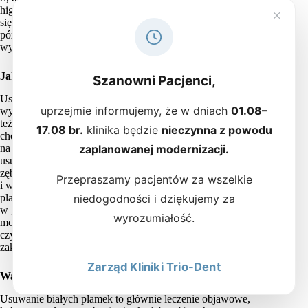
higieny jamy ustnej. W pierwszym stadium fluoroza objawia
×
się białymi plamkami na powierzchni szkliwa, a w
późniejszych – większymi i mniejszymi ubytkami,
wymagającymi profesjonalnego leczenia.
Jak się pozbyć białych plamek?
Szanowni Pacjenci,
Usunięcie białych plamek to nie tylko kwestia poprawienia
uprzejmie informujemy, że w dniach
01.08–
wyglądu zębów, ale również zadbania o ich zdrowie. Dlatego
też warto reagować od razu, gdy zobaczymy na zębach
17.08 br.
klinika będzie
nieczynna z powodu
choćby niewielkie, białe przebarwienia. Jednym ze sposobów
zaplanowanej modernizacji.
na usunięcie białych plam jest zabieg mikroabrazji, czyli
usunięcia maleńkiej warstwy szkliwa z całej powierzchni
zęba. Dzięki temu można ją wygładzić, usunąć przebarwienia
Przepraszamy pacjentów za wszelkie
i wyrównać koloryt. Innym sposobem usuwania białych
niedogodności i dziękujemy za
plamek może być profesjonalne wybielanie, przeprowadzane
w gabinecie stomatologicznym. Jeśli białych plam jest dużo i
wyrozumiałość.
mocno rzucają się w oczy, warto rozważyć założenie
licówek
,
czyli nakładek na przednią powierzchnię zębów, które
zakrywają wszelkie niedoskonałości szkliwa.
Zarząd Kliniki Trio-Dent
Warto wyleczyć przyczynę przebarwień
Usuwanie białych plamek to głównie leczenie objawowe,